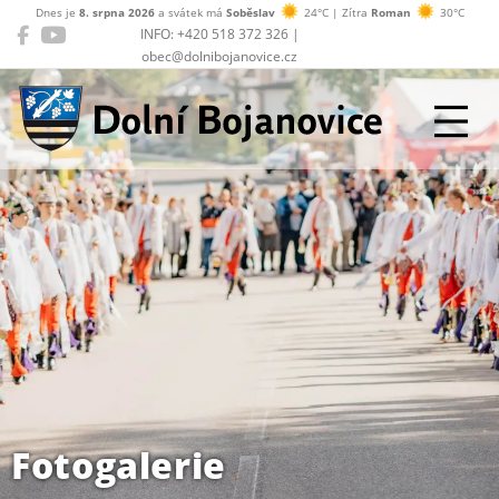
Dnes je
8. srpna 2026
a svátek má
Soběslav
24°C | Zítra
Roman
30°C
INFO: +420 518 372 326 |
obec@dolnibojanovice.cz
Dolní Bojanovice
Fotogalerie