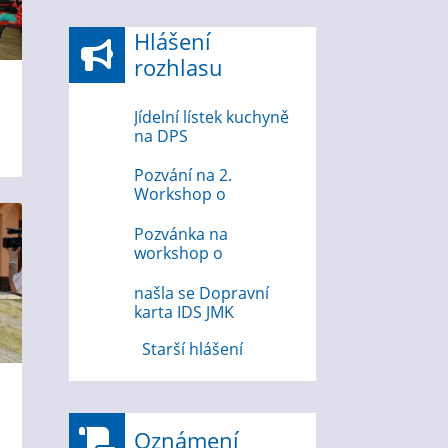
Hlášení
rozhlasu
Jídelní lístek kuchyně
na DPS
Pozvání na 2.
Workshop o
bezpečnosti na
internetu
Pozvánka na
workshop o
bezpečnosti na
internetu 12.8.2026
našla se Dopravní
karta IDS JMK
Starší hlášení
Oznámení