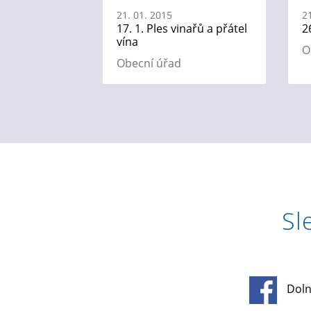
21. 01. 2015
2
17. 1. Ples vinařů a přátel
2
vína
O
Obecní úřad
Sl
Doln