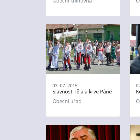
Obecní knihovna
O
03. 07. 2015
0
Slavnost Těla a krve Páně
K
Obecní úřad
O