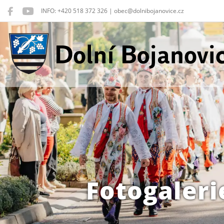
INFO: +420 518 372 326 | obec@dolnibojanovice.cz
Dolní Bojanovice
Fotogaleri