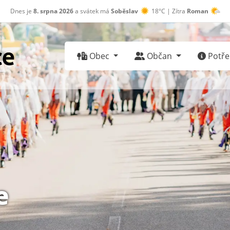
Dnes je
8. srpna 2026
a svátek má
Soběslav
18°C | Zítra
Roman
30°C
Obec
Občan
Potřeb
e