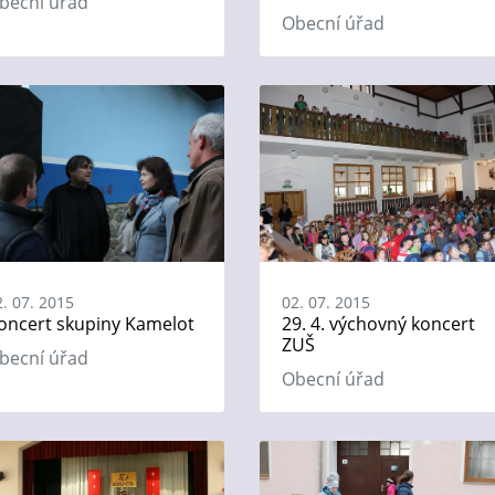
becní úřad
Obecní úřad
2. 07. 2015
02. 07. 2015
oncert skupiny Kamelot
29. 4. výchovný koncert
ZUŠ
becní úřad
Obecní úřad