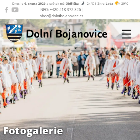
Dnes je
6. srpna 2026
a svátek má
Oldřiška
24°C | Zítra
Lada
29°C
INFO: +420 518 372 326 |
obec@dolnibojanovice.cz
Dolní Bojanovice
Fotogalerie