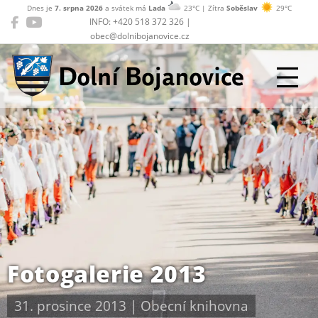
Dnes je
7. srpna 2026
a svátek má
Lada
23°C | Zítra
Soběslav
29°C
INFO: +420 518 372 326 |
obec@dolnibojanovice.cz
Dolní Bojanovice
Fotogalerie 2013
31. prosince 2013
|
Obecní knihovna