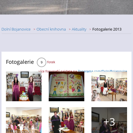
Dolní Bojanovice
Obecní knihovna
Aktuality
Fotogalerie 2013
Nadpis článku
Fotogalerie
fotek
9
více fotografií najdete na
Zonerama.com/DolniBojanovice
+3