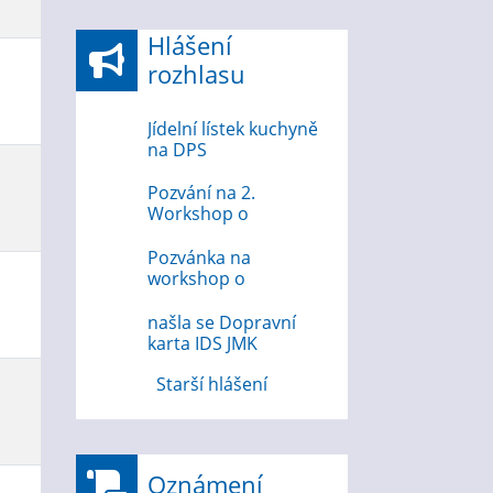
Hlášení
rozhlasu
Jídelní lístek kuchyně
na DPS
Pozvání na 2.
Workshop o
bezpečnosti na
internetu
Pozvánka na
workshop o
bezpečnosti na
internetu 12.8.2026
našla se Dopravní
karta IDS JMK
Starší hlášení
Oznámení