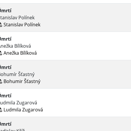
Úmrtí
tanislav Polínek
Stanislav Polínek
Úmrtí
nežka Bílíková
Anežka Bílíková
Úmrtí
Bohumír Šťastný
Bohumir Šťastný
Úmrtí
Ludmila Zugarová
Ludmila Zugarová
Úmrtí