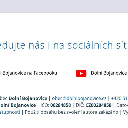
edujte nás i na sociálních sít
í Bojanovice na Facebooku
Dolní Bojanovice
Obec
Dolní Bojanovice
|
obec@dolnibojanovice.cz
|
+420 51
Dolní Bojanovice
| IČO:
00284858
| DIČ:
CZ00284858
| Dato
ístupnosti
| Použití obsahu bez svolení autora zakázáno | Vy