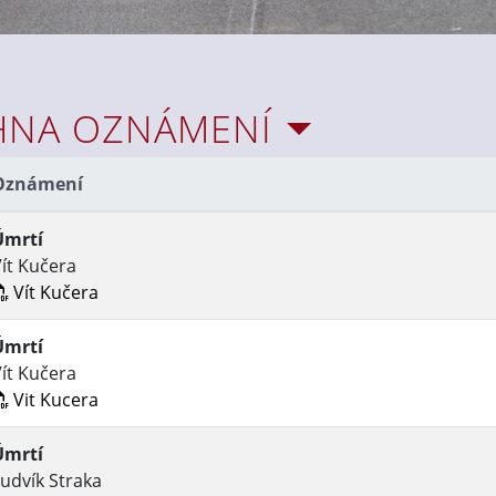
HNA OZNÁMENÍ
Oznámení
Úmrtí
ít Kučera
Vít Kučera
Úmrtí
ít Kučera
Vit Kucera
Úmrtí
udvík Straka