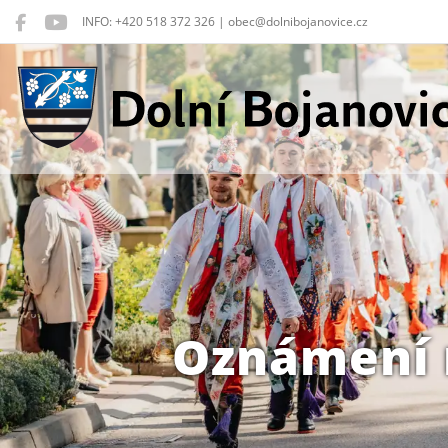
INFO: +420 518 372 326 | obec@dolnibojanovice.cz
Dolní Bojanovice
Oznámení 