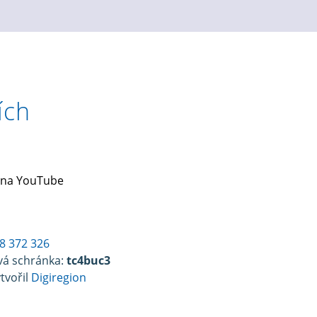
ích
 na YouTube
8 372 326
vá schránka:
tc4buc3
tvořil
Digiregion