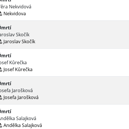
Věra Nekvidová
Nekvidova
Úmrtí
aroslav Skočík
Jaroslav Skočík
Úmrtí
osef Kůrečka
Josef Kůrečka
Úmrtí
osefa Jarošková
Josefa Jarošková
Úmrtí
ndělka Salajková
Andělka Salajková