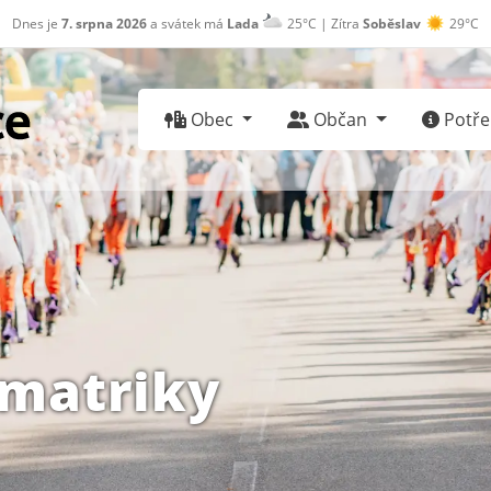
Dnes je
7. srpna 2026
a svátek má
Lada
25°C | Zítra
Soběslav
29°C
Obec
Občan
Potřeb
matriky