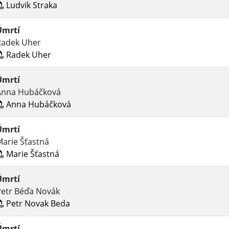
Ludvik Straka
Úmrtí
Radek Uher
Radek Uher
Úmrtí
Anna Hubáčková
Anna Hubáčková
Úmrtí
arie Šťastná
Marie Šťastná
Úmrtí
Petr Béďa Novák
Petr Novak Beda
Úmrtí