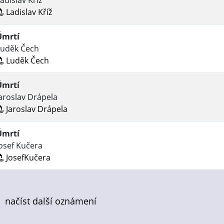
adislav Kříž
Ladislav Kříž
Úmrtí
Luděk Čech
Luděk Čech
Úmrtí
aroslav Drápela
Jaroslav Drápela
Úmrtí
osef Kučera
JosefKučera
načíst další oznámení