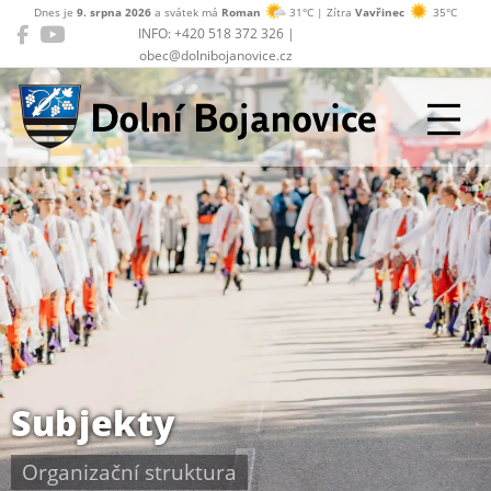
Dnes je
9. srpna 2026
a svátek má
Roman
31°C | Zítra
Vavřinec
35°C
INFO: +420 518 372 326 |
obec@dolnibojanovice.cz
Dolní Bojanovice
Subjekty
Organizační struktura