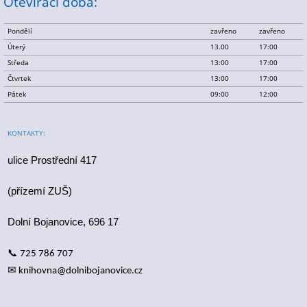
Otevírací doba:
Pondělí
zavřeno
zavřeno
Úterý
13.00
17:00
Středa
13:00
17:00
Čtvrtek
13:00
17:00
Pátek
09:00
12:00
KONTAKTY:
ulice Prostřední 417
(přízemí ZUŠ)
Dolní Bojanovice, 696 17
📞
725 786 707
✉
knihovna@dolnibojanovice.cz