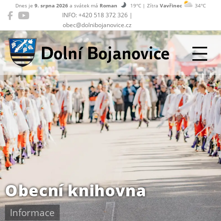
Dnes je
9. srpna 2026
a svátek má
Roman
19°C | Zítra
Vavřinec
34°C
INFO: +420 518 372 326 |
obec@dolnibojanovice.cz
Dolní Bojanovice
Obecní knihovna
Informace