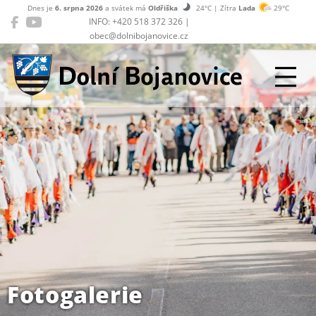
Dnes je
6. srpna 2026
a svátek má
Oldřiška
24°C | Zítra
Lada
29°C
INFO: +420 518 372 326 |
obec@dolnibojanovice.cz
Dolní Bojanovice
Fotogalerie