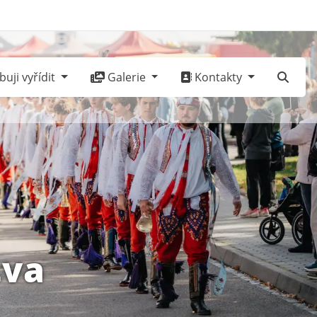
uji vyřídit
Galerie
Kontakty
tva