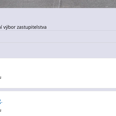
í výbor zastupitelstva
u
.
u