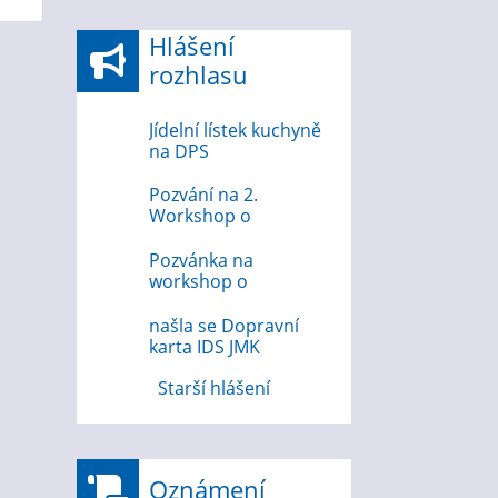
Hlášení
rozhlasu
Jídelní lístek kuchyně
na DPS
Pozvání na 2.
Workshop o
bezpečnosti na
internetu
Pozvánka na
workshop o
bezpečnosti na
internetu 12.8.2026
našla se Dopravní
karta IDS JMK
Starší hlášení
Oznámení