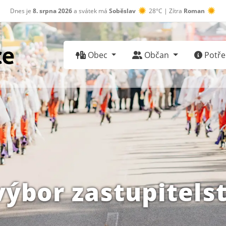
Dnes je
8. srpna 2026
a svátek má
Soběslav
28°C | Zítra
Roman
30°C
Obec
Občan
Potřeb
výbor zastupitels