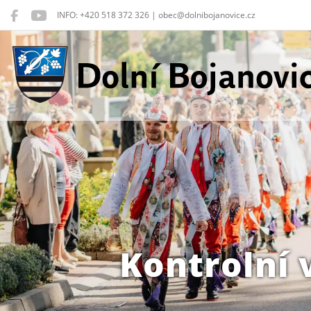
INFO: +420 518 372 326 | obec@dolnibojanovice.cz
Dolní Bojanovice
Kontrolní 