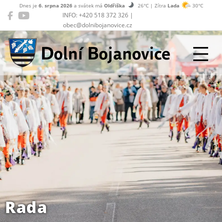
Dnes je
6. srpna 2026
a svátek má
Oldřiška
26°C | Zítra
Lada
30°C
INFO: +420 518 372 326 |
obec@dolnibojanovice.cz
Dolní Bojanovice
Rada