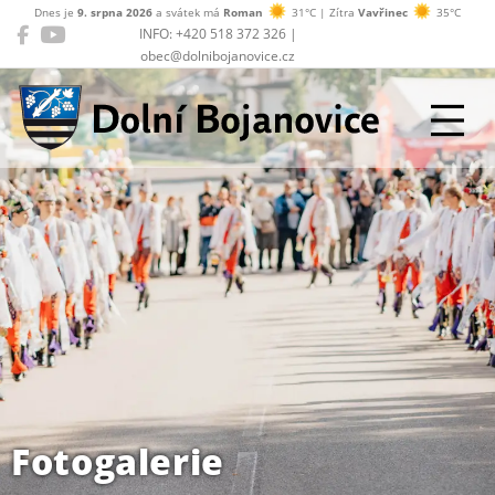
Dnes je
9. srpna 2026
a svátek má
Roman
31°C | Zítra
Vavřinec
35°C
INFO: +420 518 372 326 |
obec@dolnibojanovice.cz
Dolní Bojanovice
Fotogalerie