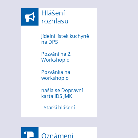
Hlášení
rozhlasu
Jídelní lístek kuchyně
na DPS
Pozvání na 2.
Workshop o
bezpečnosti na
internetu
Pozvánka na
workshop o
bezpečnosti na
internetu 12.8.2026
našla se Dopravní
karta IDS JMK
Starší hlášení
Oznámení