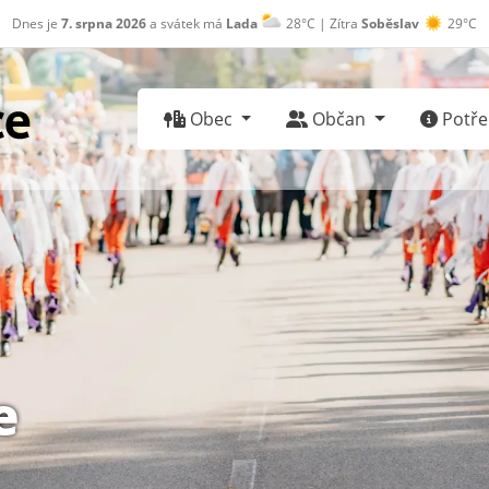
Dnes je
7. srpna 2026
a svátek má
Lada
28°C | Zítra
Soběslav
29°C
Obec
Občan
Potřeb
e