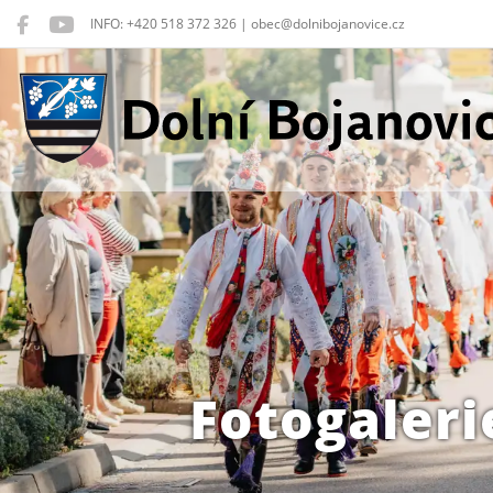
INFO: +420 518 372 326 | obec@dolnibojanovice.cz
Dolní Bojanovice
Fotogaleri