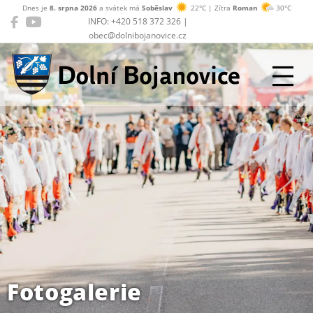
Dnes je
8. srpna 2026
a svátek má
Soběslav
22°C | Zítra
Roman
30°C
INFO: +420 518 372 326 |
obec@dolnibojanovice.cz
Dolní Bojanovice
Fotogalerie