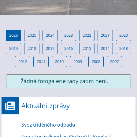
2026
2025
2024
2023
2022
2021
2020
2019
2018
2017
2016
2015
2014
2013
2012
2011
2010
2009
2008
2007
Žádná fotogalerie tady zatím není.
Aktuální zprávy
Svoz tříděného odpadu
Topinkový víkend ve Vinárně U Konšelů