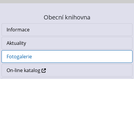
Obecní knihovna
Informace
Aktuality
Fotogalerie
On-line katalog
Historie knihovny
Knihovní řád
Ocenění knihovny
Sazebník poplatků