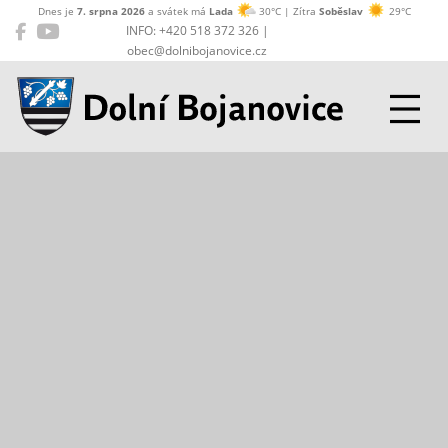
Dnes je
7. srpna 2026
a svátek má
Lada
30°C | Zítra
Soběslav
29°C
INFO: +420 518 372 326 |
obec@dolnibojanovice.cz
Dolní Bojanovice