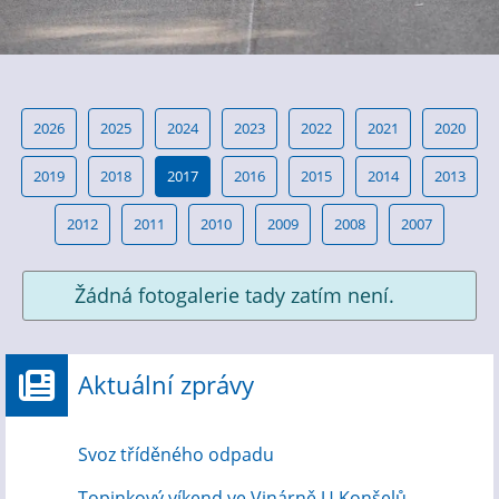
2026
2025
2024
2023
2022
2021
2020
2019
2018
2017
2016
2015
2014
2013
2012
2011
2010
2009
2008
2007
Žádná fotogalerie tady zatím není.
Aktuální zprávy
Svoz tříděného odpadu
Topinkový víkend ve Vinárně U Konšelů