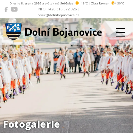
Dnes je
8. srpna 2026
a svátek má
Soběslav
19°C | Zítra
Roman
30°C
INFO: +420 518 372 326 |
obec@dolnibojanovice.cz
Dolní Bojanovice
Fotogalerie