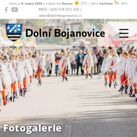
Dnes je
9. srpna 2026
a svátek má
Roman
27°C | Zítra
Vavřinec
34°C
INFO: +420 518 372 326 |
obec@dolnibojanovice.cz
Dolní Bojanovice
Fotogalerie