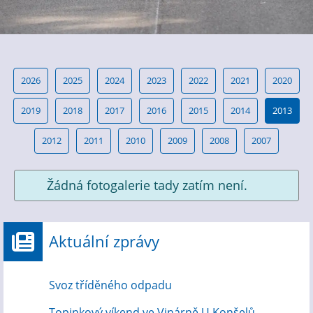
2026
2025
2024
2023
2022
2021
2020
2019
2018
2017
2016
2015
2014
2013
2012
2011
2010
2009
2008
2007
Žádná fotogalerie tady zatím není.
Aktuální zprávy
Svoz tříděného odpadu
Topinkový víkend ve Vinárně U Konšelů