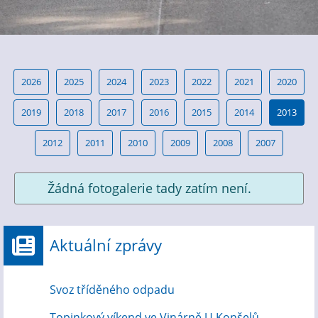
2026
2025
2024
2023
2022
2021
2020
2019
2018
2017
2016
2015
2014
2013
2012
2011
2010
2009
2008
2007
Žádná fotogalerie tady zatím není.
Aktuální zprávy
Svoz tříděného odpadu
Topinkový víkend ve Vinárně U Konšelů