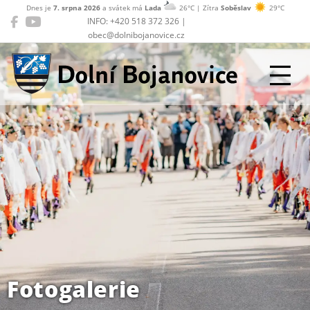
Dnes je
7. srpna 2026
a svátek má
Lada
26°C | Zítra
Soběslav
29°C
INFO: +420 518 372 326 |
obec@dolnibojanovice.cz
Dolní Bojanovice
Fotogalerie