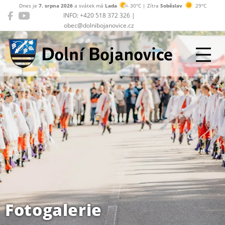
Dnes je
7. srpna 2026
a svátek má
Lada
30°C | Zítra
Soběslav
29°C
INFO: +420 518 372 326 |
obec@dolnibojanovice.cz
Dolní Bojanovice
Fotogalerie