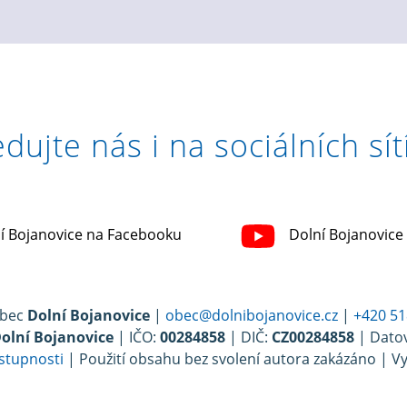
edujte nás i na sociálních sít
í Bojanovice na Facebooku
Dolní Bojanovice
Obec
Dolní Bojanovice
|
obec@dolnibojanovice.cz
|
+420 51
Dolní Bojanovice
| IČO:
00284858
| DIČ:
CZ00284858
| Dato
ístupnosti
| Použití obsahu bez svolení autora zakázáno | Vy