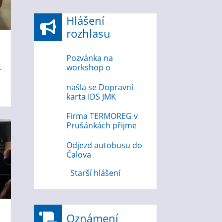
Hlášení
rozhlasu
Ů
Pozvánka na
.
workshop o
bezpečnosti na
internetu 12.8.2026
našla se Dopravní
karta IDS JMK
Firma TERMOREG v
Prušánkách přijme
strojního zámečníka
Odjezd autobusu do
Čalova
Starší hlášení
Oznámení