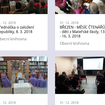
1. 12. 2018
31. 12. 2018
řednáška o založení
BŘEZEN - MĚSÍC ČTENÁŘ
epubliky, 8. 3. 2018
- děti z Mateřské školy, 13
- 16. 3. 2018
becní knihovna
Obecní knihovna
1. 12. 2018
31. 12. 2018