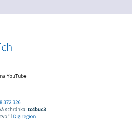
ích
 na YouTube
8 372 326
vá schránka:
tc4buc3
tvořil
Digiregion