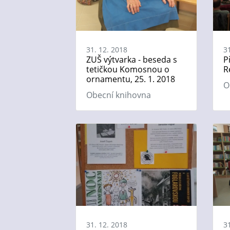
31. 12. 2018
3
ZUŠ výtvarka - beseda s
P
tetičkou Komosnou o
R
ornamentu, 25. 1. 2018
O
Obecní knihovna
31. 12. 2018
3