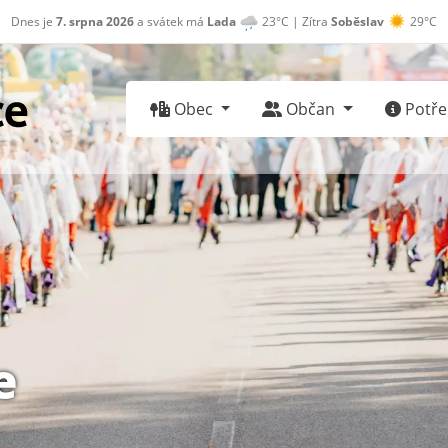
Dnes je
7. srpna 2026
a svátek má
Lada
23°C | Zítra
Soběslav
29°C
Obec
Občan
Potřeb
e