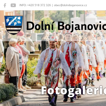
INFO: +420 518 372 326 | obec@dolnibojanovice.cz
Dolní Bojanovice
Fotogaleri