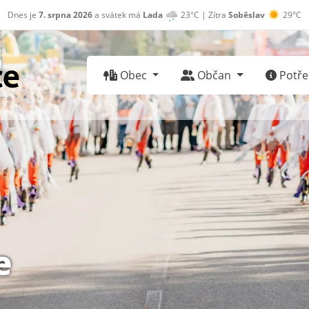
Dnes je
7. srpna 2026
a svátek má
Lada
23°C | Zítra
Soběslav
29°C
Obec
Občan
Potřeb
e