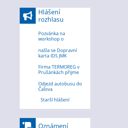
Hlášení
rozhlasu
Pozvánka na
workshop o
bezpečnosti na
internetu 12.8.2026
našla se Dopravní
karta IDS JMK
Firma TERMOREG v
Prušánkách přijme
strojního zámečníka
Odjezd autobusu do
Čalova
Starší hlášení
Oznámení