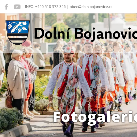
INFO: +420 518 372 326 | obec@dolnibojanovice.cz
Dolní Bojanovice
Fotogaleri