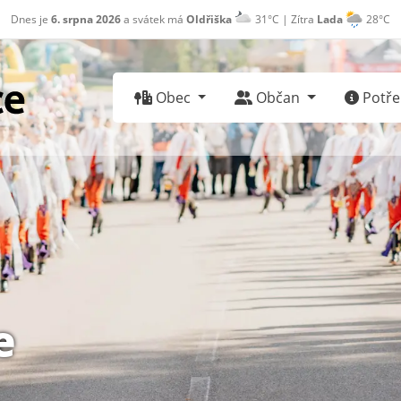
Dnes je
6. srpna 2026
a svátek má
Oldřiška
31°C | Zítra
Lada
28°C
Obec
Občan
Potřeb
e