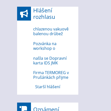
Hlášení
rozhlasu
chlazenou vakuově
balenou drůbež
6.8.2026
Pozvánka na
workshop o
bezpečnosti na
internetu 12.8.2026
našla se Dopravní
karta IDS JMK
Firma TERMOREG v
Prušánkách přijme
strojního zámečníka
Starší hlášení
Oznámení