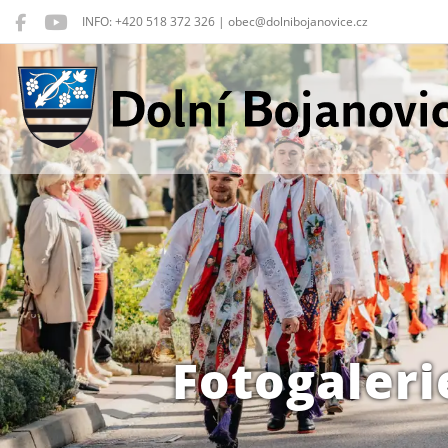
INFO: +420 518 372 326 | obec@dolnibojanovice.cz
Dolní Bojanovice
Fotogaleri