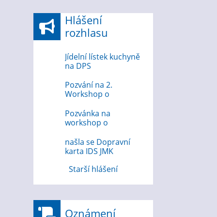
Hlášení
rozhlasu
Jídelní lístek kuchyně
na DPS
Pozvání na 2.
Workshop o
bezpečnosti na
internetu
Pozvánka na
workshop o
bezpečnosti na
internetu 12.8.2026
našla se Dopravní
karta IDS JMK
Starší hlášení
Oznámení