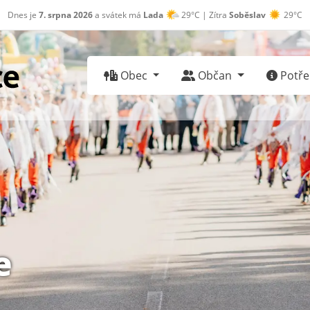
Dnes je
7. srpna 2026
a svátek má
Lada
29°C | Zítra
Soběslav
29°C
Obec
Občan
Potřeb
e