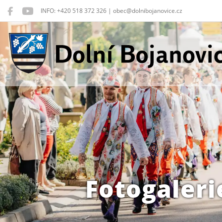
INFO: +420 518 372 326 | obec@dolnibojanovice.cz
Dolní Bojanovice
Fotogaleri