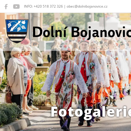
INFO: +420 518 372 326 | obec@dolnibojanovice.cz
Dolní Bojanovice
Fotogaleri