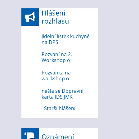
Hlášení
rozhlasu
Jídelní lístek kuchyně
na DPS
Pozvání na 2.
Workshop o
bezpečnosti na
internetu
Pozvánka na
workshop o
bezpečnosti na
internetu 12.8.2026
našla se Dopravní
karta IDS JMK
Starší hlášení
Oznámení