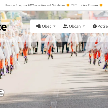
Dnes je
8. srpna 2026
a svátek má
Soběslav
24°C | Zítra
Roman
30°C
Obec
Občan
Potřeb
e