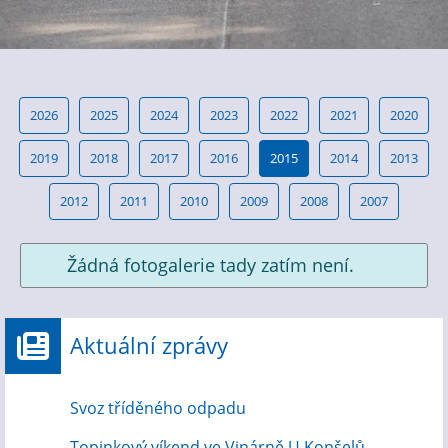
2026
2025
2024
2023
2022
2021
2020
2019
2018
2017
2016
2015
2014
2013
2012
2011
2010
2009
2008
2007
Žádná fotogalerie tady zatím není.
Aktuální zprávy
Svoz tříděného odpadu
Topinkový víkend ve Vinárně U Konšelů