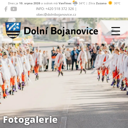
Dnes je
10. srpna 2026
a svátek má
Vavřinec
34°C | Zítra
Zuzana
30°C
INFO: +420 518 372 326 |
obec@dolnibojanovice.cz
Dolní Bojanovice
Fotogalerie