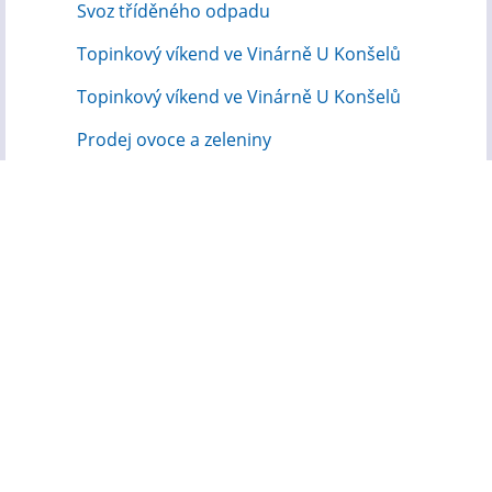
Svoz tříděného odpadu
Topinkový víkend ve Vinárně U Konšelů
Topinkový víkend ve Vinárně U Konšelů
Prodej ovoce a zeleniny
Starší zprávy
Hlášení rozhlasu
Jídelní lístek kuchyně na DPS
Pozvání na 2. Workshop o bezpečnosti na
internetu
Pozvánka na workshop o bezpečnosti na
internetu 12.8.2026