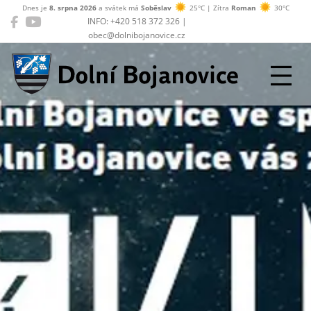
Dnes je
8. srpna 2026
a svátek má
Soběslav
25°C | Zítra
Roman
30°C
INFO: +420 518 372 326 |
obec@dolnibojanovice.cz
Dolní Bojanovice