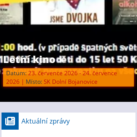
Letní kino
Datum:
23. července 2026 - 24. července
2026
|
Místo:
SK Dolní Bojanovice
Aktuální zprávy