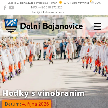
Dnes je
9. srpna 2026
a svátek má
Roman
23°C | Zítra
Vavřinec
35°C
INFO: +420 518 372 326 |
obec@dolnibojanovice.cz
Dolní Bojanovice
Hodky s vinobraním
Datum:
4. října 2026