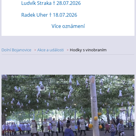
Ludvík Straka † 28.07.2026
Radek Uher † 18.07.2026
Více oznámení
Dolní Bojanovice
Akce a události
Hodky s vinobraním
Nadpis článku