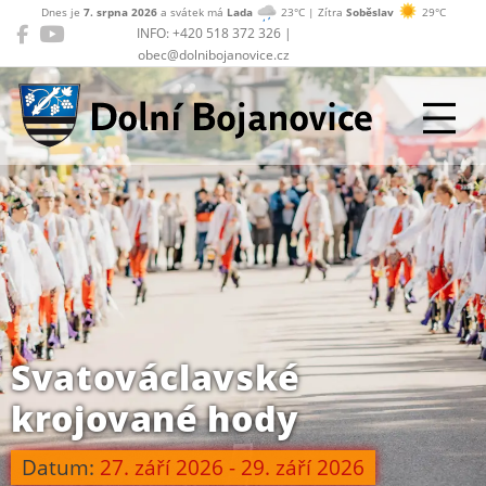
Dnes je
7. srpna 2026
a svátek má
Lada
23°C | Zítra
Soběslav
29°C
INFO: +420 518 372 326 |
obec@dolnibojanovice.cz
Dolní Bojanovice
Svatováclavské
krojované hody
Datum:
27. září 2026 - 29. září 2026