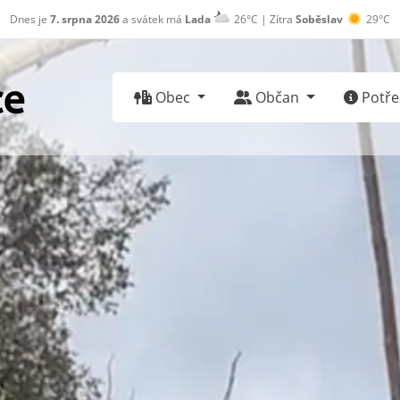
Dnes je
7. srpna 2026
a svátek má
Lada
26°C | Zítra
Soběslav
29°C
Obec
Občan
Potřeb