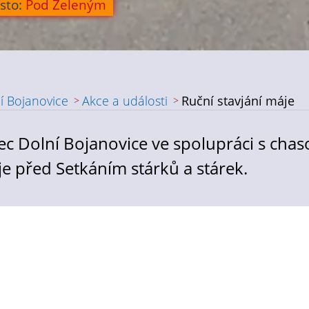
sto:
Pod Zeleným
í Bojanovice
Akce a události
Ruční stavjání máje
adpis článku
c Dolní Bojanovice ve spolupráci s chaso
e před Setkáním stárků a stárek.