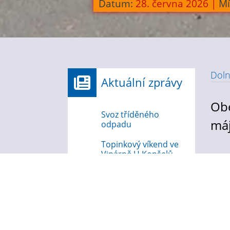
Datum:
28. června 2026
|
Mí
Doln
Aktuální zprávy
N
Obe
Svoz tříděného
máj
odpadu
Topinkový víkend ve
Vinárně U Konšelů
Topinkový víkend ve
Vinárně U Konšelů
Prodej ovoce a
zeleniny