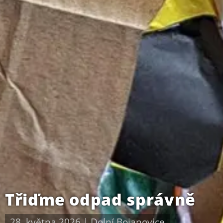
Třiďme odpad správně
28. května 2026
|
Dolní Bojanovice