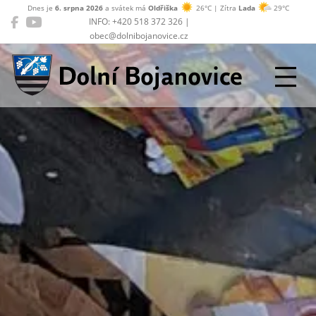
Dnes je
6. srpna 2026
a svátek má
Oldřiška
26°C | Zítra
Lada
29°C
INFO: +420 518 372 326 |
obec@dolnibojanovice.cz
Dolní Bojanovice