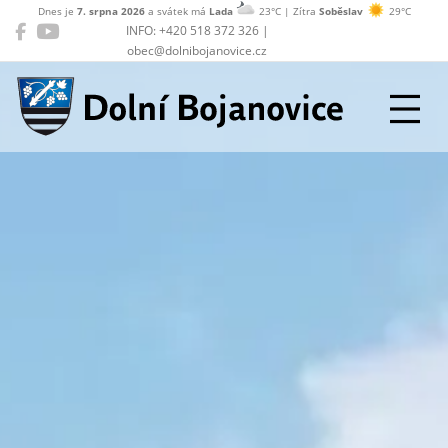
Dnes je
7. srpna 2026
a svátek má
Lada
23°C | Zítra
Soběslav
29°C
INFO: +420 518 372 326 |
obec@dolnibojanovice.cz
Dolní Bojanovice