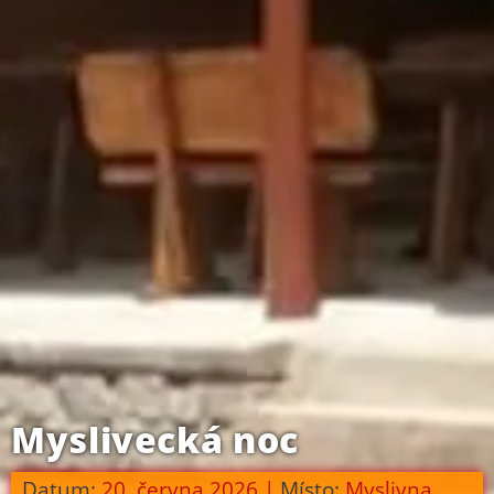
Myslivecká noc
Datum:
20. června 2026
|
Místo:
Myslivna