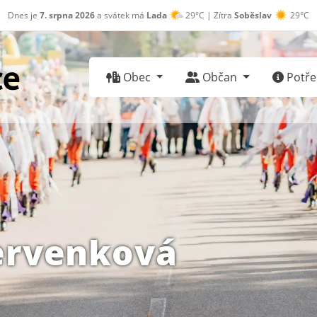
Dnes je
7. srpna 2026
a svátek má
Lada
29°C | Zítra
Soběslav
29°C
Obec
Občan
Potřeb
ervenková