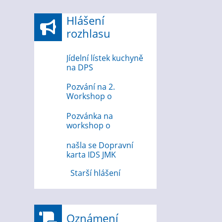
Hlášení
rozhlasu
Jídelní lístek kuchyně
na DPS
Pozvání na 2.
Workshop o
bezpečnosti na
internetu
Pozvánka na
workshop o
bezpečnosti na
internetu 12.8.2026
našla se Dopravní
karta IDS JMK
Starší hlášení
Oznámení