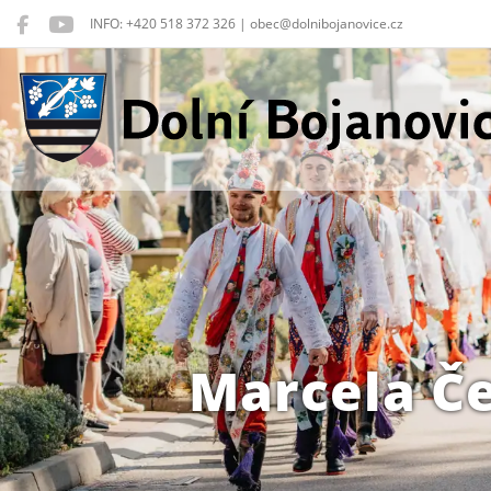
INFO: +420 518 372 326 | obec@dolnibojanovice.cz
Dolní Bojanovice
Marcela Č