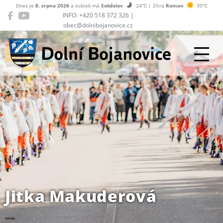
Dnes je
8. srpna 2026
a svátek má
Soběslav
24°C | Zítra
Roman
30°C
INFO: +420 518 372 326 |
obec@dolnibojanovice.cz
Dolní Bojanovice
Jitka Makuderová