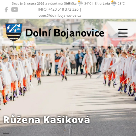
Dnes je
6. srpna 2026
a svátek má
Oldřiška
34°C | Zítra
Lada
28°C
INFO: +420 518 372 326 |
obec@dolnibojanovice.cz
Dolní Bojanovice
Růžena Kašíková