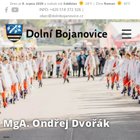
Dnes je
8. srpna 2026
a svátek má
Soběslav
24°C | Zítra
Roman
30°C
INFO: +420 518 372 326 |
obec@dolnibojanovice.cz
Dolní Bojanovice
MgA. Ondřej Dvořák