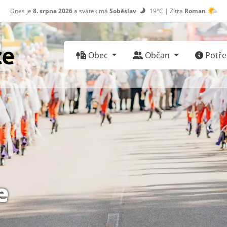
Dnes je
8. srpna 2026
a svátek má
Soběslav
19°C | Zítra
Roman
30°C
Obec
Občan
Potřeb
e