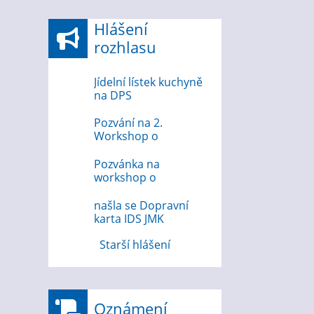
Hlášení
rozhlasu
Jídelní lístek kuchyně
na DPS
Pozvání na 2.
Workshop o
bezpečnosti na
internetu
Pozvánka na
workshop o
bezpečnosti na
internetu 12.8.2026
našla se Dopravní
karta IDS JMK
Starší hlášení
Oznámení