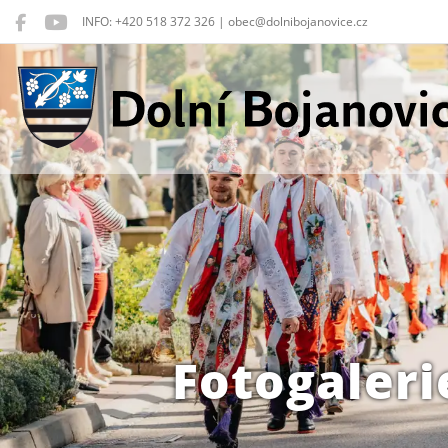
INFO: +420 518 372 326 | obec@dolnibojanovice.cz
Dolní Bojanovice
Fotogaleri