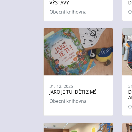
VÝSTAVY
D
Obecní knihovna
O
31. 12. 2025
3
JARO JE TU! DĚTI Z MŠ
D
A
Obecní knihovna
O