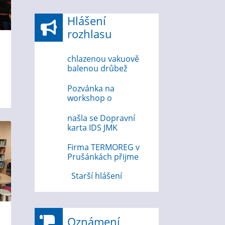
Hlášení
rozhlasu
chlazenou vakuově
balenou drůbež
6.8.2026
Pozvánka na
workshop o
bezpečnosti na
internetu 12.8.2026
našla se Dopravní
karta IDS JMK
Firma TERMOREG v
Prušánkách přijme
strojního zámečníka
Starší hlášení
Oznámení