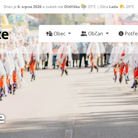
Dnes je
6. srpna 2026
a svátek má
Oldřiška
35°C | Zítra
Lada
29°C
Obec
Občan
Potřeb
e