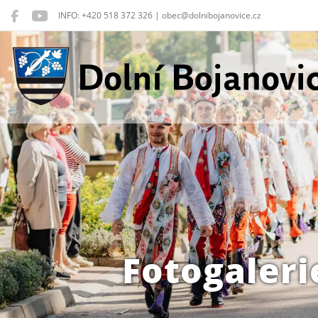
INFO: +420 518 372 326 | obec@dolnibojanovice.cz
Dolní Bojanovice
Fotogaleri