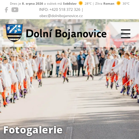
Dnes je
8. srpna 2026
a svátek má
Soběslav
28°C | Zítra
Roman
30°C
INFO: +420 518 372 326 |
obec@dolnibojanovice.cz
Dolní Bojanovice
Fotogalerie