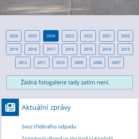
2026
2025
2024
2023
2022
2021
2020
2019
2018
2017
2016
2015
2014
2013
2012
2011
2010
2009
2008
2007
Žádná fotogalerie tady zatím není.
Aktuální zprávy
Svoz tříděného odpadu
Topinkový víkend ve Vinárně U Konšelů