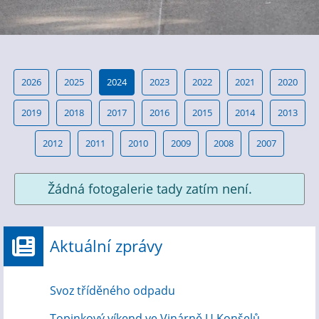
2026
2025
2024
2023
2022
2021
2020
2019
2018
2017
2016
2015
2014
2013
2012
2011
2010
2009
2008
2007
Žádná fotogalerie tady zatím není.
Aktuální zprávy
Svoz tříděného odpadu
Topinkový víkend ve Vinárně U Konšelů