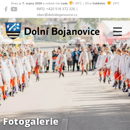
Dnes je
7. srpna 2026
a svátek má
Lada
30°C | Zítra
Soběslav
29°C
INFO: +420 518 372 326 |
obec@dolnibojanovice.cz
Dolní Bojanovice
Fotogalerie