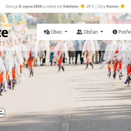
Dnes je
8. srpna 2026
a svátek má
Soběslav
28°C | Zítra
Roman
30°C
Obec
Občan
Potřeb
e