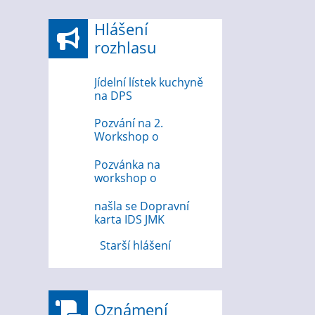
Hlášení
rozhlasu
Jídelní lístek kuchyně
na DPS
Pozvání na 2.
Workshop o
bezpečnosti na
internetu
Pozvánka na
workshop o
bezpečnosti na
internetu 12.8.2026
našla se Dopravní
karta IDS JMK
Starší hlášení
Oznámení