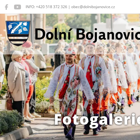
INFO: +420 518 372 326 | obec@dolnibojanovice.cz
Dolní Bojanovice
Fotogaleri