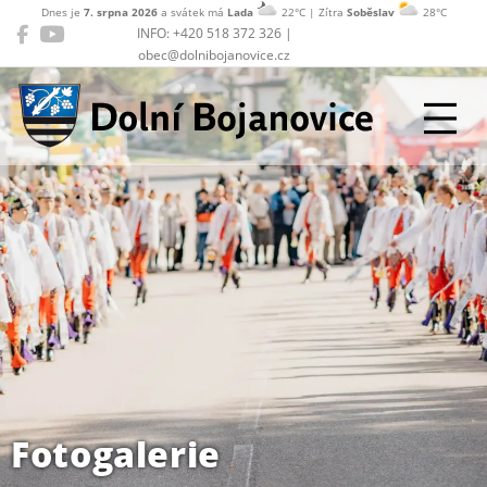
Dnes je
7. srpna 2026
a svátek má
Lada
22°C | Zítra
Soběslav
28°C
INFO: +420 518 372 326 |
obec@dolnibojanovice.cz
Dolní Bojanovice
Fotogalerie