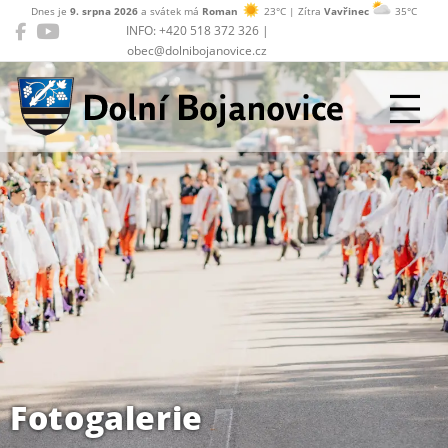
Dnes je
9. srpna 2026
a svátek má
Roman
23°C | Zítra
Vavřinec
35°C
INFO: +420 518 372 326 |
obec@dolnibojanovice.cz
Dolní Bojanovice
Fotogalerie