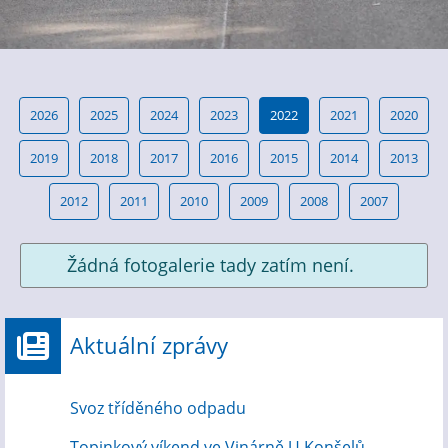
2026
2025
2024
2023
2022
2021
2020
2019
2018
2017
2016
2015
2014
2013
2012
2011
2010
2009
2008
2007
Žádná fotogalerie tady zatím není.
Aktuální zprávy
Svoz tříděného odpadu
Topinkový víkend ve Vinárně U Konšelů