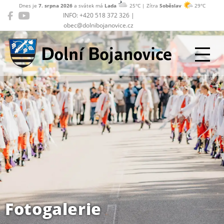
Dnes je
7. srpna 2026
a svátek má
Lada
25°C | Zítra
Soběslav
29°C
INFO: +420 518 372 326 |
obec@dolnibojanovice.cz
Dolní Bojanovice
Fotogalerie