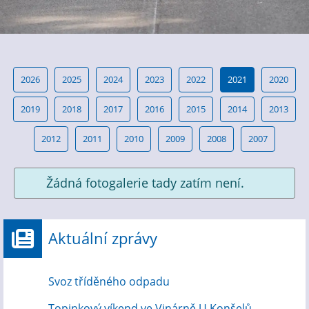
2026
2025
2024
2023
2022
2021
2020
2019
2018
2017
2016
2015
2014
2013
2012
2011
2010
2009
2008
2007
Žádná fotogalerie tady zatím není.
Aktuální zprávy
Svoz tříděného odpadu
Topinkový víkend ve Vinárně U Konšelů