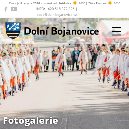
Dnes je
8. srpna 2026
a svátek má
Soběslav
24°C | Zítra
Roman
30°C
INFO: +420 518 372 326 |
obec@dolnibojanovice.cz
Dolní Bojanovice
Fotogalerie