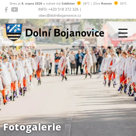
Dnes je
8. srpna 2026
a svátek má
Soběslav
28°C | Zítra
Roman
30°C
INFO: +420 518 372 326 |
obec@dolnibojanovice.cz
Dolní Bojanovice
Fotogalerie