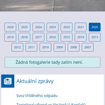
2026
2025
2024
2023
2022
2021
2020
2019
2018
2017
2016
2015
2014
2013
2012
2011
2010
2009
2008
2007
Žádná fotogalerie tady zatím není.
Aktuální zprávy
Svoz tříděného odpadu
Topinkový víkend ve Vinárně U Konšelů