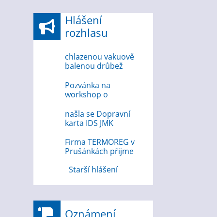
Hlášení
rozhlasu
chlazenou vakuově
balenou drůbež
6.8.2026
Pozvánka na
workshop o
bezpečnosti na
internetu 12.8.2026
našla se Dopravní
karta IDS JMK
Firma TERMOREG v
Prušánkách přijme
strojního zámečníka
Starší hlášení
Oznámení