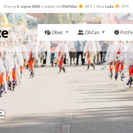
Dnes je
6. srpna 2026
a svátek má
Oldřiška
34°C | Zítra
Lada
29°C
Obec
Občan
Potřeb
e