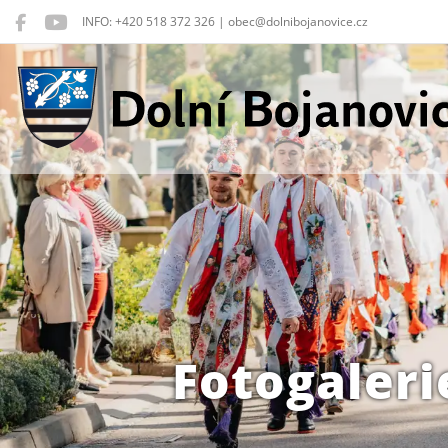
INFO: +420 518 372 326 | obec@dolnibojanovice.cz
Dolní Bojanovice
Fotogaleri