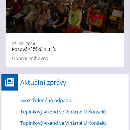
05. 06. 2014
Pasování žáků 1. tříd
Obecní knihovna
Aktuální zprávy
Svoz tříděného odpadu
Topinkový víkend ve Vinárně U Konšelů
Topinkový víkend ve Vinárně U Konšelů