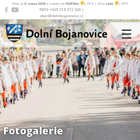
Dnes je
6. srpna 2026
a svátek má
Oldřiška
35°C | Zítra
Lada
29°C
INFO: +420 518 372 326 |
obec@dolnibojanovice.cz
Dolní Bojanovice
Fotogalerie