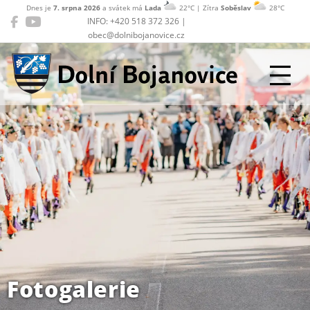
Dnes je
7. srpna 2026
a svátek má
Lada
22°C | Zítra
Soběslav
28°C
INFO: +420 518 372 326 |
obec@dolnibojanovice.cz
Dolní Bojanovice
Fotogalerie