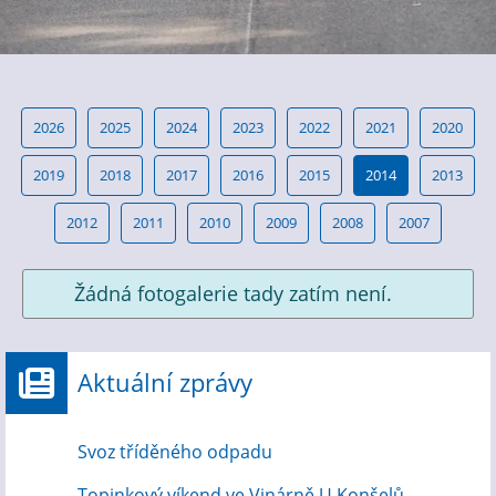
2026
2025
2024
2023
2022
2021
2020
2019
2018
2017
2016
2015
2014
2013
2012
2011
2010
2009
2008
2007
Žádná fotogalerie tady zatím není.
Aktuální zprávy
Svoz tříděného odpadu
Topinkový víkend ve Vinárně U Konšelů