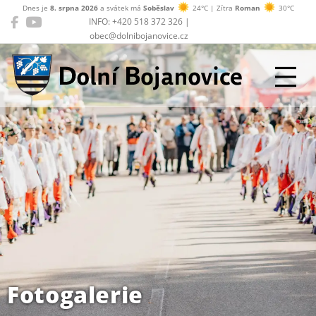
Dnes je
8. srpna 2026
a svátek má
Soběslav
24°C | Zítra
Roman
30°C
INFO: +420 518 372 326 |
obec@dolnibojanovice.cz
Dolní Bojanovice
Fotogalerie