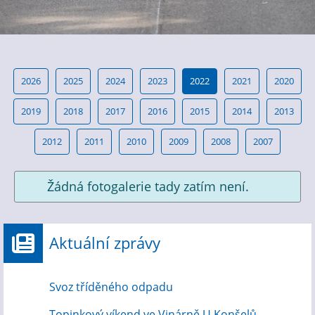
2026
2025
2024
2023
2022
2021
2020
2019
2018
2017
2016
2015
2014
2013
2012
2011
2010
2009
2008
2007
Žádná fotogalerie tady zatím není.
Aktuální zprávy
Svoz tříděného odpadu
Topinkový víkend ve Vinárně U Konšelů