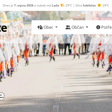
Dnes je
7. srpna 2026
a svátek má
Lada
29°C | Zítra
Soběslav
29°C
Obec
Občan
Potřeb
e