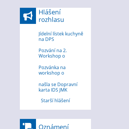
Hlášení
rozhlasu
Jídelní lístek kuchyně
na DPS
Pozvání na 2.
Workshop o
bezpečnosti na
internetu
Pozvánka na
workshop o
bezpečnosti na
internetu 12.8.2026
našla se Dopravní
karta IDS JMK
Starší hlášení
Oznámení