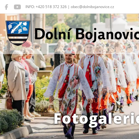
INFO: +420 518 372 326 | obec@dolnibojanovice.cz
Dolní Bojanovice
Fotogaleri