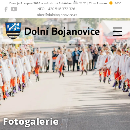
Dnes je
8. srpna 2026
a svátek má
Soběslav
21°C | Zítra
Roman
30°C
INFO: +420 518 372 326 |
obec@dolnibojanovice.cz
Dolní Bojanovice
Fotogalerie