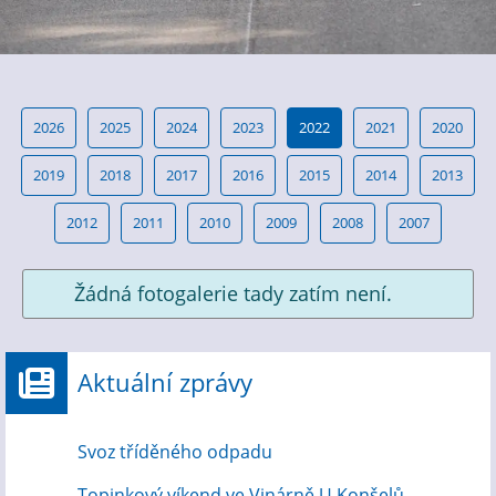
2026
2025
2024
2023
2022
2021
2020
2019
2018
2017
2016
2015
2014
2013
2012
2011
2010
2009
2008
2007
Žádná fotogalerie tady zatím není.
Aktuální zprávy
Svoz tříděného odpadu
Topinkový víkend ve Vinárně U Konšelů